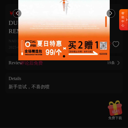


￥10.00
帮
助
DUDUDU X 东北玩泥巴【NAONAO
中
心
REMIX】
NAO丨NAO
点赞后免费
2025-07-20
22
209
15


Review
评论后免费
19条
Details
新手尝试，不喜勿喷
免费下载