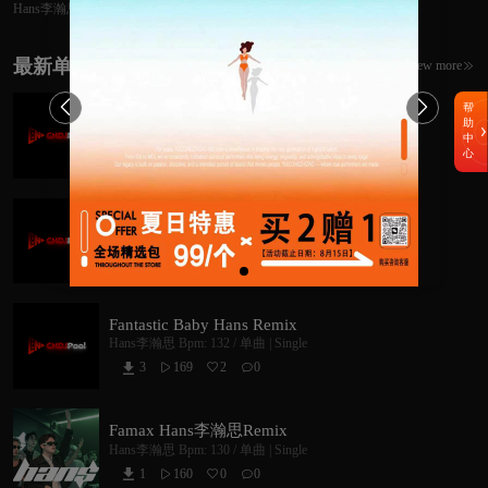
Hans李瀚思
Remix 中英韩热歌私
改独家首发ID合集
精选84songs
最新单曲
View more



帮
2025热歌合集Mash Up(Hans李瀚思Remix)
助
Hans李瀚思
Bpm: 128 /
单曲 | Single
中
心
0
117
1
0



跟西湖醋鱼结了账
Hans李瀚思
Bpm: 128 /
Dance/Club House
1
115
1
0



Fantastic Baby Hans Remix
Hans李瀚思
Bpm: 132 /
单曲 | Single
3
169
2
0



Famax Hans李瀚思Remix
Hans李瀚思
Bpm: 130 /
单曲 | Single
1
160
0
0


