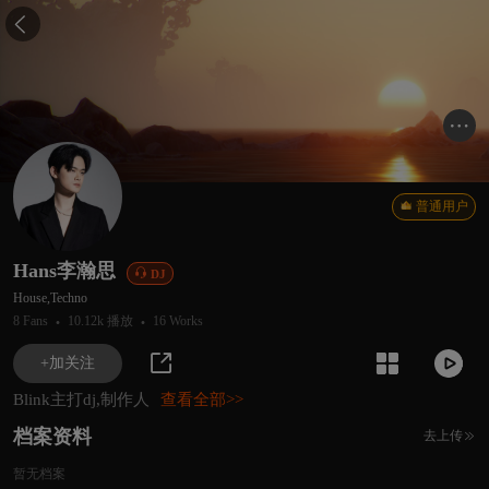

普通用户
Hans李瀚思

DJ
House,Techno
·
·
8 Fans
10.12k 播放
16 Works



+加关注
Blink主打dj,制作人
查看全部>>
档案资料
去上传

暂无档案