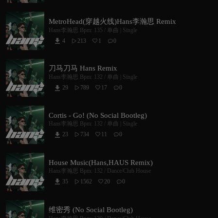
MetroHead(穿越火线)Hans李瀚思 Remix
Hans李瀚思
Bpm: 135 /
单曲 | Single
4
213
1
0



刀马刀马 Hans Remix
Hans李瀚思
Bpm: 132 /
单曲 | Single
29
789
17
0



Cortis - Go! (No Social Bootleg)
Hans李瀚思
Bpm: 132 /
单曲 | Single
23
734
11
0



House Music(Hans,HAUS Remix)
Hans李瀚思
Bpm: 132 /
Dance/Club House
35
1562
20
0



维密秀 (No Social Bootleg)